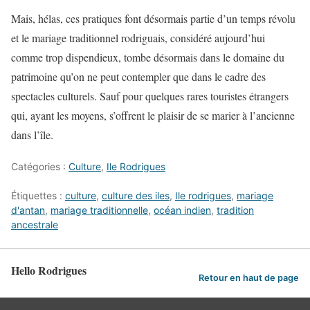
Mais, hélas, ces pratiques font désormais partie d’un temps révolu
et le mariage traditionnel rodriguais, considéré aujourd’hui
comme trop dispendieux, tombe désormais dans le domaine du
patrimoine qu’on ne peut contempler que dans le cadre des
spectacles culturels. Sauf pour quelques rares touristes étrangers
qui, ayant les moyens, s’offrent le plaisir de se marier à l’ancienne
dans l’île.
Catégories :
Culture
,
Ile Rodrigues
Étiquettes :
culture
,
culture des iles
,
Ile rodrigues
,
mariage
d'antan
,
mariage traditionnelle
,
océan indien
,
tradition
ancestrale
Hello Rodrigues
Retour en haut de page