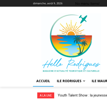
No menu items!
dimanche, août 9, 2026
ACCUEIL
ILE RODRIGUES
ILE MAUR
Youth Talent Show : la jeunesse 
A LA UNE