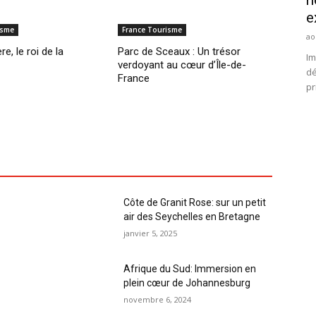
e
isme
France Tourisme
ao
ère, le roi de la
Parc de Sceaux : Un trésor
Im
verdoyant au cœur d’Île-de-
dé
France
pr
Côte de Granit Rose: sur un petit
air des Seychelles en Bretagne
janvier 5, 2025
Afrique du Sud: Immersion en
plein cœur de Johannesburg
novembre 6, 2024