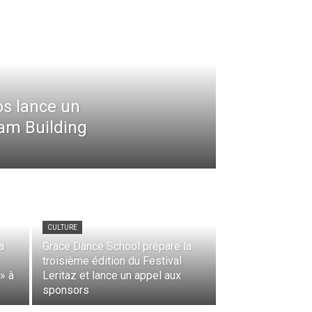
os lance un
eam Building
CULTURE
a
Grace Dance School prépare la
troisième édition du Festival
» à
Leritaz et lance un appel aux
sponsors