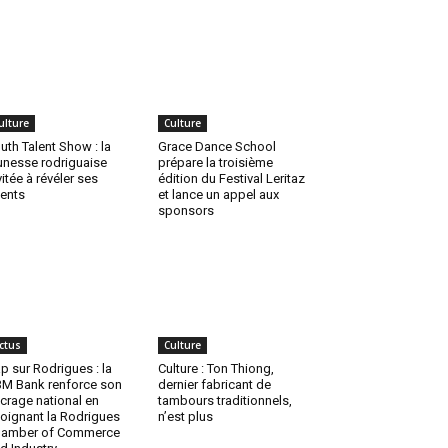
ulture
Culture
uth Talent Show : la
Grace Dance School
unesse rodriguaise
prépare la troisième
vitée à révéler ses
édition du Festival Leritaz
lents
et lance un appel aux
sponsors
ctus
Culture
p sur Rodrigues : la
Culture : Ton Thiong,
M Bank renforce son
dernier fabricant de
crage national en
tambours traditionnels,
joignant la Rodrigues
n’est plus
hamber of Commerce