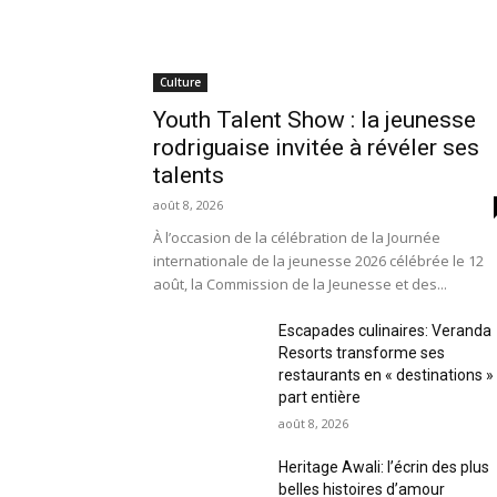
Culture
Youth Talent Show : la jeunesse
rodriguaise invitée à révéler ses
talents
août 8, 2026
À l’occasion de la célébration de la Journée
internationale de la jeunesse 2026 célébrée le 12
août, la Commission de la Jeunesse et des...
Escapades culinaires: Veranda
Resorts transforme ses
restaurants en « destinations »
part entière
août 8, 2026
Heritage Awali: l’écrin des plus
belles histoires d’amour