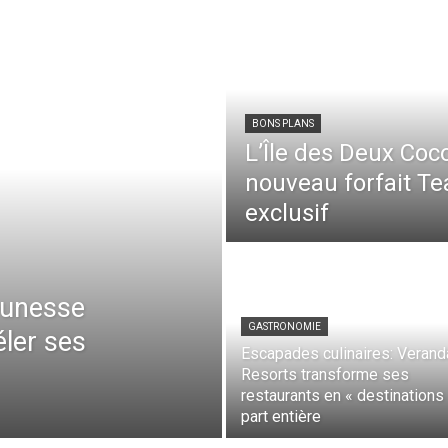
BONS PLANS
L’Île des Deux Coc
nouveau forfait T
exclusif
jeunesse
GASTRONOMIE
éler ses
Escapades culinaires: Verand
Resorts transforme ses
restaurants en « destinations 
part entière