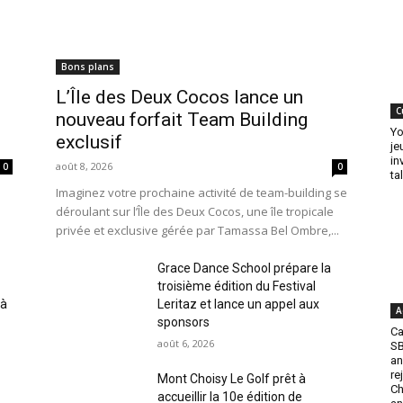
Bons plans
L’Île des Deux Cocos lance un
C
nouveau forfait Team Building
Yo
exclusif
je
in
août 8, 2026
0
0
ta
Imaginez votre prochaine activité de team-building se
déroulant sur l’Île des Deux Cocos, une île tropicale
privée et exclusive gérée par Tamassa Bel Ombre,...
Grace Dance School prépare la
troisième édition du Festival
 à
Leritaz et lance un appel aux
A
sponsors
Ca
août 6, 2026
SB
an
re
Mont Choisy Le Golf prêt à
C
accueillir la 10e édition de