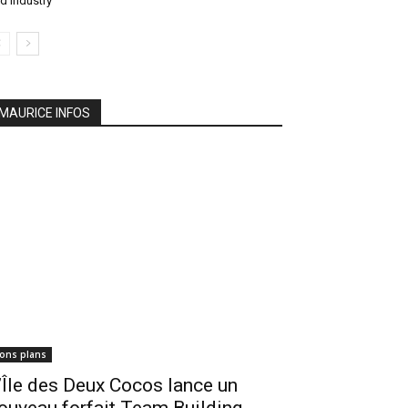
d Industry
MAURICE INFOS
ons plans
’Île des Deux Cocos lance un
ouveau forfait Team Building