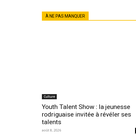
À NE PAS MANQUER
Culture
Youth Talent Show : la jeunesse
rodriguaise invitée à révéler ses
talents
août 8, 2026