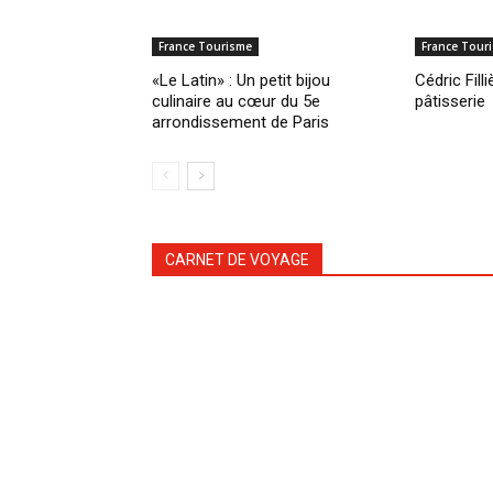
France Tourisme
France Tour
«Le Latin» : Un petit bijou
Cédric Filli
culinaire au cœur du 5e
pâtisserie
arrondissement de Paris
CARNET DE VOYAGE