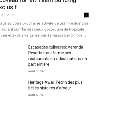
xclusif
ût 8, 2026
0
aginez votre prochaine activité de team-building se
roulant sur l’Île des Deux Cocos, une île tropicale
ivée et exclusive gérée par Tamassa Bel Ombre,...
Escapades culinaires: Veranda
Resorts transforme ses
restaurants en « destinations » à
part entière
août 8, 2026
Heritage Awali: l’écrin des plus
belles histoires d’amour
août 6, 2026