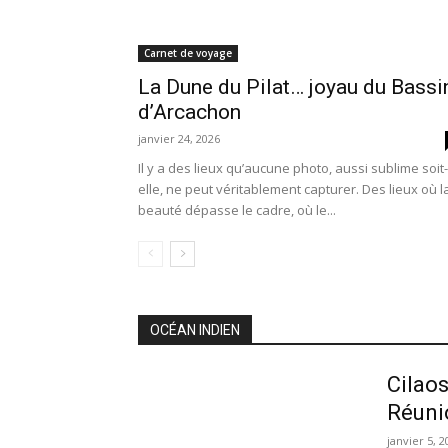
Carnet de voyage
La Dune du Pilat… joyau du Bassi
d’Arcachon
janvier 24, 2026
Il y a des lieux qu’aucune photo, aussi sublime soit-
elle, ne peut véritablement capturer. Des lieux où l
beauté dépasse le cadre, où le...
OCÉAN INDIEN
Cilaos
Réuni
janvier 5, 2