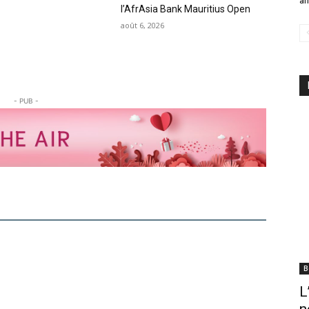
an
l’AfrAsia Bank Mauritius Open
août 6, 2026
- PUB -
B
L
n