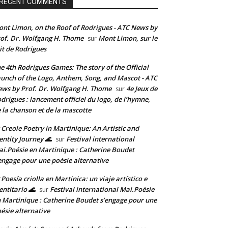
RECENT COMMENTS
nt Limon, on the Roof of Rodrigues - ATC News by
of. Dr. Wolfgang H. Thome
Mont Limon, sur le
sur
it de Rodrigues
e 4th Rodrigues Games: The story of the Official
unch of the Logo, Anthem, Song, and Mascot - ATC
ws by Prof. Dr. Wolfgang H. Thome
4e Jeux de
sur
drigues : lancement officiel du logo, de l’hymne,
 la chanson et de la mascotte
 Creole Poetry in Martinique: An Artistic and
entity Journey 🌊
Festival international
sur
i.Poésie en Martinique : Catherine Boudet
engage pour une poésie alternative
 Poesía criolla en Martinica: un viaje artístico e
entitario 🌊
Festival international Mai.Poésie
sur
 Martinique : Catherine Boudet s’engage pour une
ésie alternative