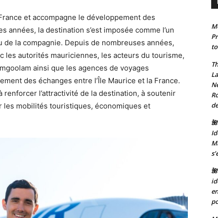
 la France et accompagne le développement des
Mo
des années, la destination s’est imposée comme l’un
Pr
u de la compagnie. Depuis de nombreuses années,
to
vec les autorités mauriciennes, les acteurs du tourisme,
Th
Ramgoolam ainsi que les agences de voyages
La
ement des échanges entre l’Île Maurice et la France.
Ne
enforcer l’attractivité de la destination, à soutenir
Ro
de
r les mobilités touristiques, économiques et
🌺
Id
Ma
s’
🌺
id
en
po