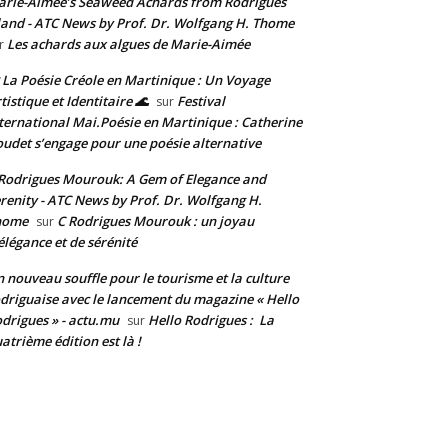
rie-Aimée’s Seaweed Achards from Rodrigues
land - ATC News by Prof. Dr. Wolfgang H. Thome
Les achards aux algues de Marie-Aimée
r
 La Poésie Créole en Martinique : Un Voyage
tistique et Identitaire 🌊
Festival
sur
ternational Mai.Poésie en Martinique : Catherine
udet s’engage pour une poésie alternative
Rodrigues Mourouk: A Gem of Elegance and
renity - ATC News by Prof. Dr. Wolfgang H.
home
C Rodrigues Mourouk : un joyau
sur
élégance et de sérénité
 nouveau souffle pour le tourisme et la culture
driguaise avec le lancement du magazine « Hello
drigues » - actu.mu
Hello Rodrigues : La
sur
atrième édition est là !