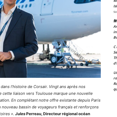
Ma
Is
su
🌺
Ar
in
Bo
C 
Se
T
d’
Un
ro
Ro
 dans l’histoire de Corsair. Vingt ans après nos
qu
de cette liaison vers Toulouse marque une nouvelle
tion. En complétant notre offre existante depuis Paris
 un nouveau bassin de voyageurs français et renforçons
toires ».
Jules
Perreau, Directeur régional océan