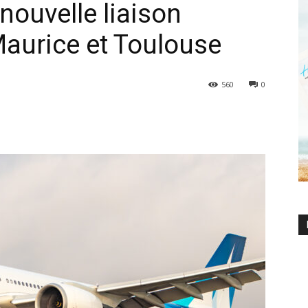
nouvelle liaison
 Maurice et Toulouse
560
0