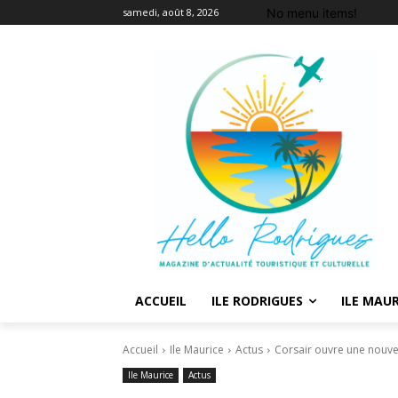
No menu items!
samedi, août 8, 2026
ACCUEIL
ILE RODRIGUES
ILE MAUR
Accueil
Ile Maurice
Actus
Corsair ouvre une nouvell
Ile Maurice
Actus