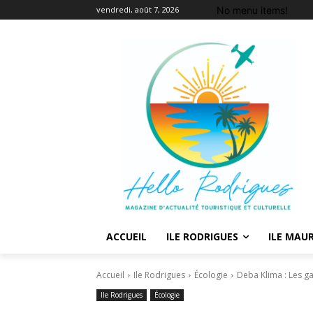
No menu items!
vendredi, août 7, 2026
ACCUEIL
ILE RODRIGUES
ILE MAUR
Accueil
Ile Rodrigues
Écologie
Deba Klima : Les g
Ile Rodrigues
Écologie