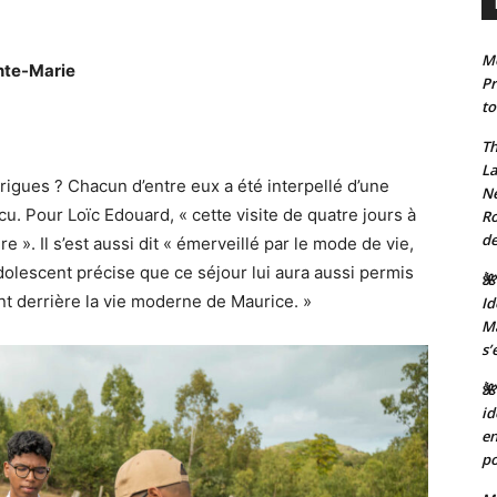
Mo
nte-Marie
Pr
to
Th
La
rigues ? Chacun d’entre eux a été interpellé d’une
Ne
cu. Pour Loïc Edouard, « cette visite de quatre jours à
Ro
de
 ». Il s’est aussi dit « émerveillé par le mode de vie,
’adolescent précise que ce séjour lui aura aussi permis
🌺
nt derrière la vie moderne de Maurice. »
Id
Ma
s’
🌺
id
en
po