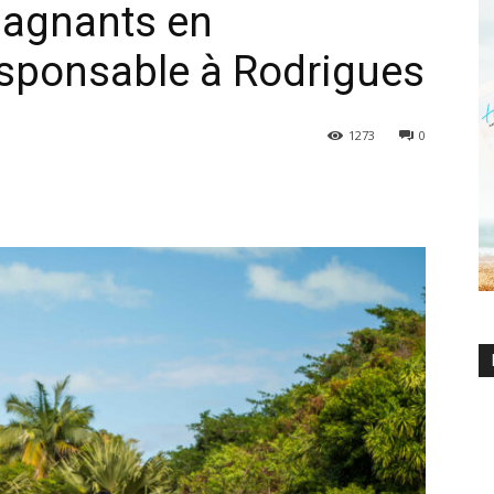
gagnants en
esponsable à Rodrigues
1273
0