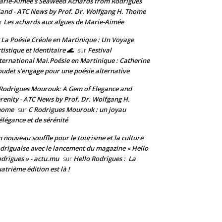
rie-Aimée’s Seaweed Achards from Rodrigues
land - ATC News by Prof. Dr. Wolfgang H. Thome
Les achards aux algues de Marie-Aimée
r
 La Poésie Créole en Martinique : Un Voyage
tistique et Identitaire 🌊
Festival
sur
ternational Mai.Poésie en Martinique : Catherine
udet s’engage pour une poésie alternative
Rodrigues Mourouk: A Gem of Elegance and
renity - ATC News by Prof. Dr. Wolfgang H.
home
C Rodrigues Mourouk : un joyau
sur
élégance et de sérénité
 nouveau souffle pour le tourisme et la culture
driguaise avec le lancement du magazine « Hello
drigues » - actu.mu
Hello Rodrigues : La
sur
atrième édition est là !