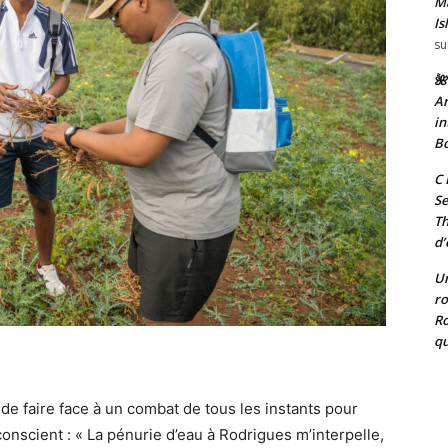
Ma
Is
su
🌺
Ar
in
Bo
C 
Se
T
d’
Un
ro
Ro
qu
 de faire face à un combat de tous les instants pour
onscient : « La pénurie d’eau à Rodrigues m’interpelle,