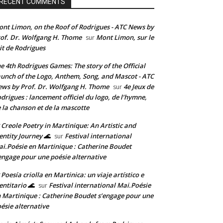
RECENT COMMENTS
nt Limon, on the Roof of Rodrigues - ATC News by
of. Dr. Wolfgang H. Thome
Mont Limon, sur le
sur
it de Rodrigues
e 4th Rodrigues Games: The story of the Official
unch of the Logo, Anthem, Song, and Mascot - ATC
ws by Prof. Dr. Wolfgang H. Thome
4e Jeux de
sur
drigues : lancement officiel du logo, de l’hymne,
 la chanson et de la mascotte
 Creole Poetry in Martinique: An Artistic and
entity Journey 🌊
Festival international
sur
i.Poésie en Martinique : Catherine Boudet
engage pour une poésie alternative
 Poesía criolla en Martinica: un viaje artístico e
entitario 🌊
Festival international Mai.Poésie
sur
 Martinique : Catherine Boudet s’engage pour une
ésie alternative