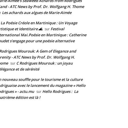
rie-Aimée’s Seaweed Achards from Rodrigues
land - ATC News by Prof. Dr. Wolfgang H. Thome
Les achards aux algues de Marie-Aimée
r
 La Poésie Créole en Martinique : Un Voyage
tistique et Identitaire 🌊
Festival
sur
ternational Mai.Poésie en Martinique : Catherine
udet s’engage pour une poésie alternative
Rodrigues Mourouk: A Gem of Elegance and
renity - ATC News by Prof. Dr. Wolfgang H.
home
C Rodrigues Mourouk : un joyau
sur
élégance et de sérénité
 nouveau souffle pour le tourisme et la culture
driguaise avec le lancement du magazine « Hello
drigues » - actu.mu
Hello Rodrigues : La
sur
atrième édition est là !