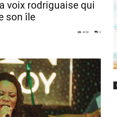
la voix rodriguaise qui
e son île
4058
0