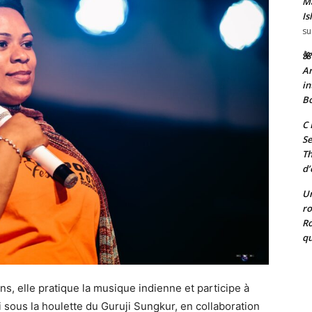
Ma
Is
su
🌺
Ar
in
Bo
C 
Se
T
d’
Un
ro
Ro
qu
ans, elle pratique la musique indienne et participe à
sous la houlette du Guruji Sungkur, en collaboration