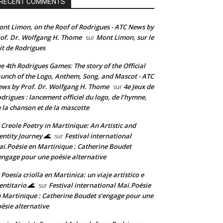
RECENT COMMENTS
nt Limon, on the Roof of Rodrigues - ATC News by
of. Dr. Wolfgang H. Thome
Mont Limon, sur le
sur
it de Rodrigues
e 4th Rodrigues Games: The story of the Official
unch of the Logo, Anthem, Song, and Mascot - ATC
ws by Prof. Dr. Wolfgang H. Thome
4e Jeux de
sur
drigues : lancement officiel du logo, de l’hymne,
 la chanson et de la mascotte
 Creole Poetry in Martinique: An Artistic and
entity Journey 🌊
Festival international
sur
i.Poésie en Martinique : Catherine Boudet
engage pour une poésie alternative
 Poesía criolla en Martinica: un viaje artístico e
entitario 🌊
Festival international Mai.Poésie
sur
 Martinique : Catherine Boudet s’engage pour une
ésie alternative