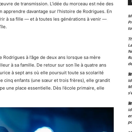
e œuvre de transmission. L’idée du morceau est née des
en apprendre davantage sur l’histoire de Rodrigues. En
Mo
rir à sa fille — et à toutes les générations à venir —
Pr
île.
to
Th
La
Ne
te Rodrigues à l’âge de deux ans lorsque sa mère
Ro
de
lleur à sa famille. De retour sur son île à quatre ans
urice à sept ans où elle poursuit toute sa scolarité
🌺
e cinq enfants (une sœur et trois frères), elle grandit
Id
Ma
 une place essentielle. Dès l’école primaire, elle
s’
🌺
id
en
po