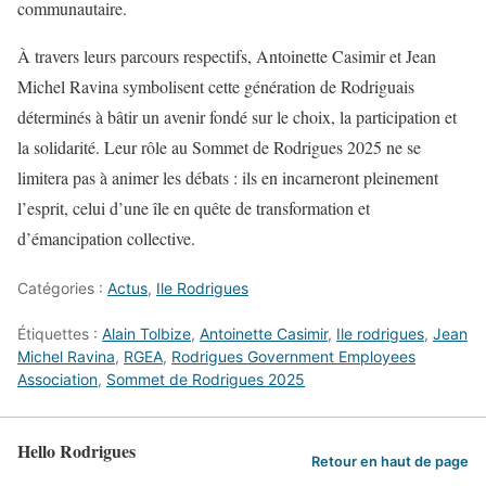
communautaire.
À travers leurs parcours respectifs, Antoinette Casimir et Jean
Michel Ravina symbolisent cette génération de Rodriguais
déterminés à bâtir un avenir fondé sur le choix, la participation et
la solidarité. Leur rôle au Sommet de Rodrigues 2025 ne se
limitera pas à animer les débats : ils en incarneront pleinement
l’esprit, celui d’une île en quête de transformation et
d’émancipation collective.
Catégories :
Actus
,
Ile Rodrigues
Étiquettes :
Alain Tolbize
,
Antoinette Casimir
,
Ile rodrigues
,
Jean
Michel Ravina
,
RGEA
,
Rodrigues Government Employees
Association
,
Sommet de Rodrigues 2025
Hello Rodrigues
Retour en haut de page