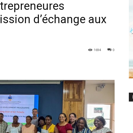
ntrepreneures
ission d’échange aux
1694
0