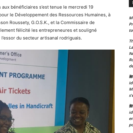
s aux bénéficiaires s’est tenue le mercredi 19
pour le Développement des Ressources Humaines, à
Mo
son Roussety, G.O.S.K., et la Commissaire de
Pr
llement félicité les entrepreneures et souligné
to
l’essor du secteur artisanal rodriguais.
Th
La
Ne
Ro
de
🌺
Id
Ma
s’
🌺
id
en
po