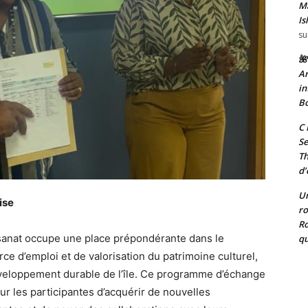
Ma
Is
su
🌺
Ar
in
Bo
C 
Se
T
d’
Un
ise
ro
Ro
tisanat occupe une place prépondérante dans le
qu
e d’emploi et de valorisation du patrimoine culturel,
développement durable de l’île. Ce programme d’échange
r les participantes d’acquérir de nouvelles