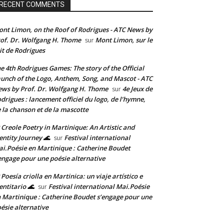
RECENT COMMENTS
nt Limon, on the Roof of Rodrigues - ATC News by
of. Dr. Wolfgang H. Thome
Mont Limon, sur le
sur
it de Rodrigues
e 4th Rodrigues Games: The story of the Official
unch of the Logo, Anthem, Song, and Mascot - ATC
ws by Prof. Dr. Wolfgang H. Thome
4e Jeux de
sur
drigues : lancement officiel du logo, de l’hymne,
 la chanson et de la mascotte
 Creole Poetry in Martinique: An Artistic and
entity Journey 🌊
Festival international
sur
i.Poésie en Martinique : Catherine Boudet
engage pour une poésie alternative
 Poesía criolla en Martinica: un viaje artístico e
entitario 🌊
Festival international Mai.Poésie
sur
 Martinique : Catherine Boudet s’engage pour une
ésie alternative