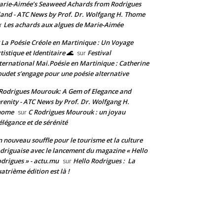
rie-Aimée’s Seaweed Achards from Rodrigues
land - ATC News by Prof. Dr. Wolfgang H. Thome
Les achards aux algues de Marie-Aimée
r
 La Poésie Créole en Martinique : Un Voyage
tistique et Identitaire 🌊
Festival
sur
ternational Mai.Poésie en Martinique : Catherine
udet s’engage pour une poésie alternative
Rodrigues Mourouk: A Gem of Elegance and
renity - ATC News by Prof. Dr. Wolfgang H.
home
C Rodrigues Mourouk : un joyau
sur
élégance et de sérénité
 nouveau souffle pour le tourisme et la culture
driguaise avec le lancement du magazine « Hello
drigues » - actu.mu
Hello Rodrigues : La
sur
atrième édition est là !