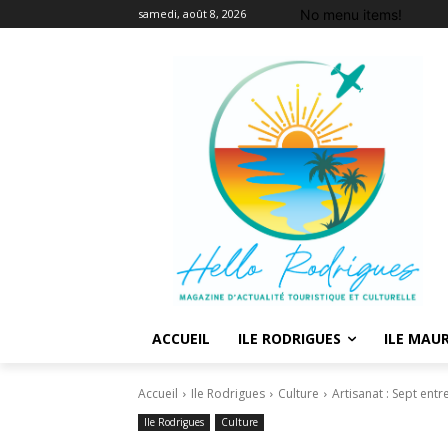
No menu items!
samedi, août 8, 2026
ACCUEIL
ILE RODRIGUES
ILE MAUR
Accueil
Ile Rodrigues
Culture
Artisanat : Sept ent
Ile Rodrigues
Culture