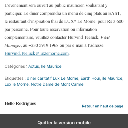
L’événement sera ouvert au public mauricien souhaitant y
participer. Le dîner comprendra un menu de cinq plats au EAST,
le restaurant d’inspiration thaï de LUX* Le Morne, pour Rs 3 600
par personne. Pour toute réservation ou information
complémentaire, veuillez contacter Hurvind Teeluck,
F&B
Manager
, au +230 5919 1968 ou par e-mail à l’adresse
Hurvind.Teeluck@luxlemorne.com
.
Catégories :
Actus
,
Ile Maurice
Étiquettes :
diner caritatif Lux Le Morne
,
Earth Hour
,
ile Maurice
,
Lux le Morne
,
Notre Dame de Mont Carmel
Hello Rodrigues
Retour en haut de page
Quitter la version mobile