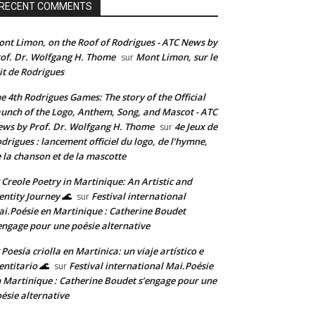
RECENT COMMENTS
nt Limon, on the Roof of Rodrigues - ATC News by
of. Dr. Wolfgang H. Thome
Mont Limon, sur le
sur
it de Rodrigues
e 4th Rodrigues Games: The story of the Official
unch of the Logo, Anthem, Song, and Mascot - ATC
ws by Prof. Dr. Wolfgang H. Thome
4e Jeux de
sur
drigues : lancement officiel du logo, de l’hymne,
 la chanson et de la mascotte
 Creole Poetry in Martinique: An Artistic and
entity Journey 🌊
Festival international
sur
i.Poésie en Martinique : Catherine Boudet
engage pour une poésie alternative
 Poesía criolla en Martinica: un viaje artístico e
entitario 🌊
Festival international Mai.Poésie
sur
 Martinique : Catherine Boudet s’engage pour une
ésie alternative