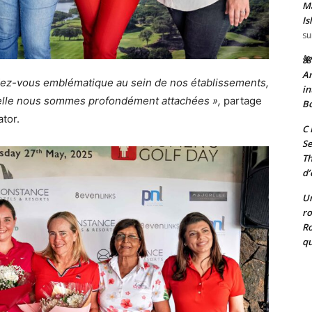
Ma
Is
su
🌺
Ar
dez-vous emblématique au sein de nos établissements,
in
elle nous sommes profondément attachées »,
partage
Bo
ator.
C 
Se
T
d’
Un
ro
Ro
qu