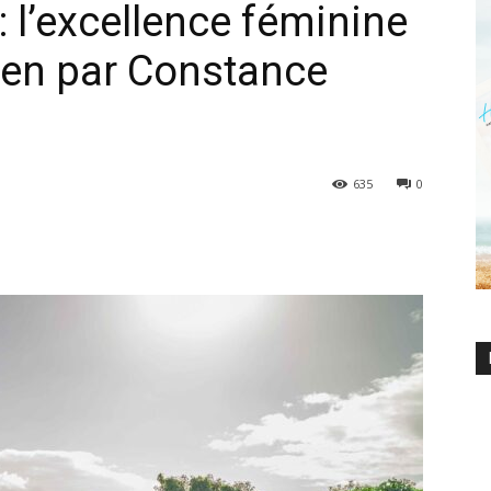
 l’excellence féminine
reen par Constance
635
0