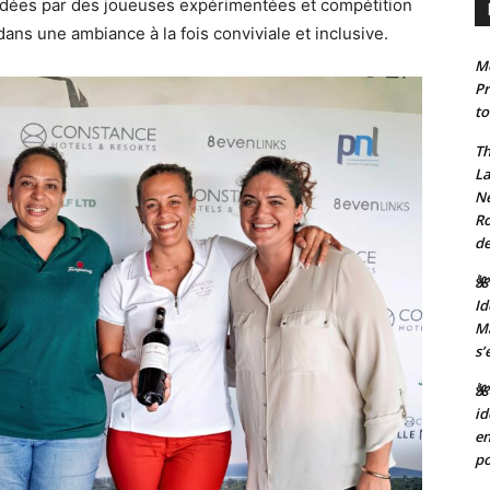
guidées par des joueuses expérimentées et compétition
ns une ambiance à la fois conviviale et inclusive.
Mo
Pr
to
Th
La
Ne
Ro
de
🌺
Id
Ma
s’
🌺
id
en
po