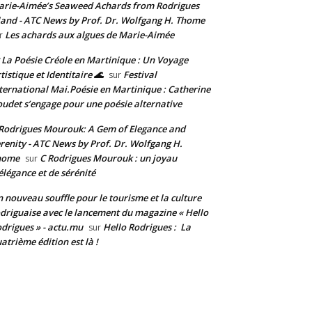
rie-Aimée’s Seaweed Achards from Rodrigues
land - ATC News by Prof. Dr. Wolfgang H. Thome
Les achards aux algues de Marie-Aimée
r
 La Poésie Créole en Martinique : Un Voyage
tistique et Identitaire 🌊
Festival
sur
ternational Mai.Poésie en Martinique : Catherine
udet s’engage pour une poésie alternative
Rodrigues Mourouk: A Gem of Elegance and
renity - ATC News by Prof. Dr. Wolfgang H.
home
C Rodrigues Mourouk : un joyau
sur
élégance et de sérénité
 nouveau souffle pour le tourisme et la culture
driguaise avec le lancement du magazine « Hello
drigues » - actu.mu
Hello Rodrigues : La
sur
atrième édition est là !