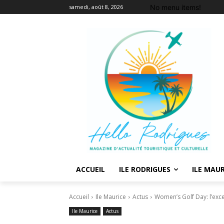
No menu items!
samedi, août 8, 2026
ACCUEIL
ILE RODRIGUES
ILE MAUR
Accueil
Ile Maurice
Actus
Women’s Golf Day: l’exce
Ile Maurice
Actus