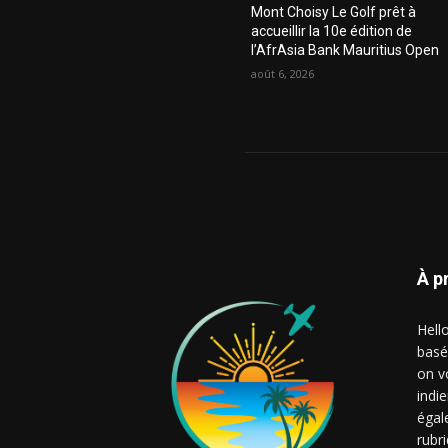
Mont Choisy Le Golf prêt à
accueillir la 10e édition de
l’AfrAsia Bank Mauritius Open
août 6, 2026
À p
Hell
basé
on v
indie
égal
rubr