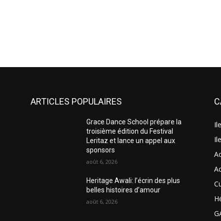
ARTICLES POPULAIRES
C
Grace Dance School prépare la
Il
troisième édition du Festival
Il
Leritaz et lance un appel aux
sponsors
A
août 6, 2026
A
Heritage Awali: l’écrin des plus
Cu
belles histoires d’amour
H
août 6, 2026
G