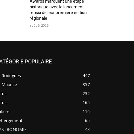
Awards marquent une étape
historique avec le lancement
réussi de leur première édition
régionale
août 6, 2026
ATÉGORIE POPULAIRE
e Rodrigues
447
e Maurice
357
ctus
232
ctus
165
lture
116
ébergement
65
ASTRONOMIE
43