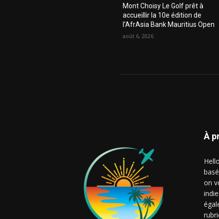
Mont Choisy Le Golf prêt à
accueillir la 10e édition de
l’AfrAsia Bank Mauritius Open
août 6, 2026
À p
Hell
basé
on v
indie
égal
rubr