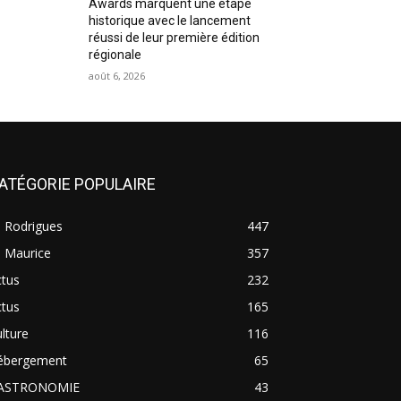
Awards marquent une étape
historique avec le lancement
réussi de leur première édition
régionale
août 6, 2026
ATÉGORIE POPULAIRE
e Rodrigues
447
e Maurice
357
ctus
232
ctus
165
lture
116
ébergement
65
ASTRONOMIE
43