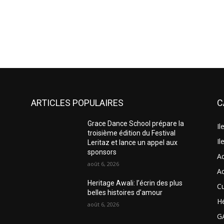
ARTICLES POPULAIRES
C
Grace Dance School prépare la
Il
troisième édition du Festival
Il
Leritaz et lance un appel aux
sponsors
A
août 6, 2026
A
Heritage Awali: l’écrin des plus
Cu
belles histoires d’amour
H
août 6, 2026
G