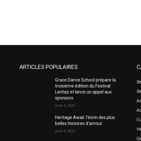
ARTICLES POPULAIRES
C
Grace Dance School prépare la
Il
troisième édition du Festival
Il
Leritaz et lance un appel aux
sponsors
A
août 6, 2026
A
Heritage Awali: l’écrin des plus
Cu
belles histoires d’amour
H
août 6, 2026
G