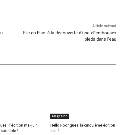
Article suivant
au
Flic en Flac: à la découverte d’une «Penthouse»
pieds dans l’eau
Magazine
es : l’édition mai-juin
Hello Rodrigues: la cinquième édition
isponible !
est là!