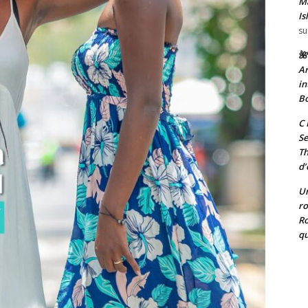
Ma
Is
su
🌺
Ar
in
Bo
C 
Se
T
d’
Un
ro
Ro
qu