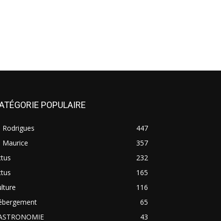
ATÉGORIE POPULAIRE
e Rodrigues
447
e Maurice
357
ctus
232
ctus
165
lture
116
ébergement
65
ASTRONOMIE
43