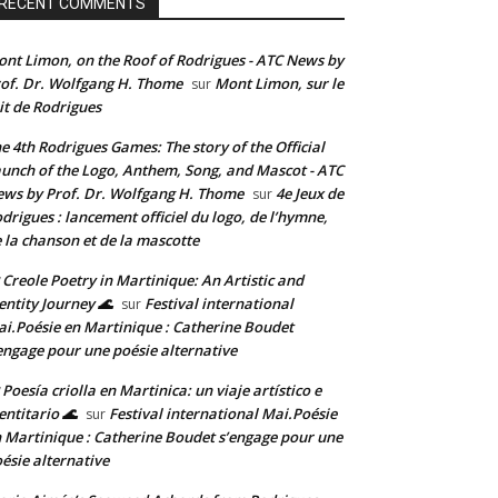
RECENT COMMENTS
nt Limon, on the Roof of Rodrigues - ATC News by
of. Dr. Wolfgang H. Thome
Mont Limon, sur le
sur
it de Rodrigues
e 4th Rodrigues Games: The story of the Official
unch of the Logo, Anthem, Song, and Mascot - ATC
ws by Prof. Dr. Wolfgang H. Thome
4e Jeux de
sur
drigues : lancement officiel du logo, de l’hymne,
 la chanson et de la mascotte
 Creole Poetry in Martinique: An Artistic and
entity Journey 🌊
Festival international
sur
i.Poésie en Martinique : Catherine Boudet
engage pour une poésie alternative
 Poesía criolla en Martinica: un viaje artístico e
entitario 🌊
Festival international Mai.Poésie
sur
 Martinique : Catherine Boudet s’engage pour une
ésie alternative