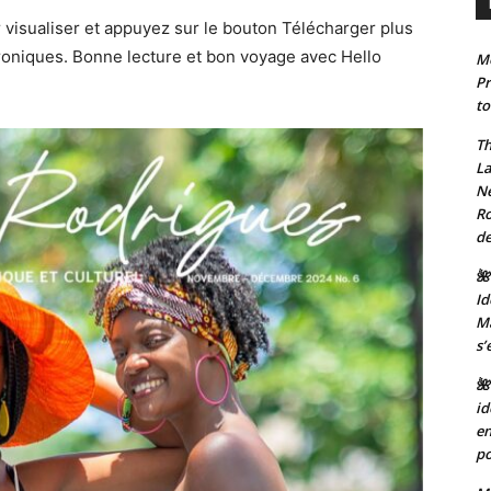
 visualiser et appuyez sur le bouton Télécharger plus
troniques. Bonne lecture et bon voyage avec Hello
Mo
Pr
to
Th
La
Ne
Ro
de
🌺
Id
Ma
s’
🌺
id
en
po