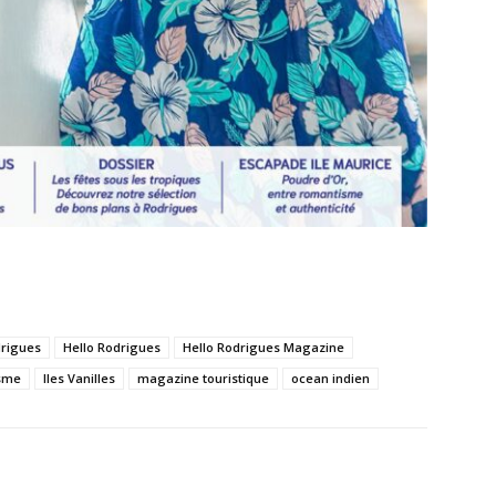
drigues
Hello Rodrigues
Hello Rodrigues Magazine
isme
Iles Vanilles
magazine touristique
ocean indien