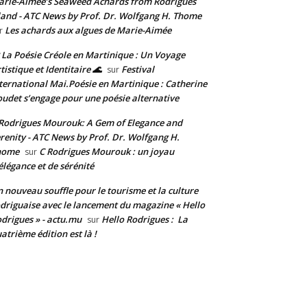
rie-Aimée’s Seaweed Achards from Rodrigues
land - ATC News by Prof. Dr. Wolfgang H. Thome
Les achards aux algues de Marie-Aimée
r
 La Poésie Créole en Martinique : Un Voyage
tistique et Identitaire 🌊
Festival
sur
ternational Mai.Poésie en Martinique : Catherine
udet s’engage pour une poésie alternative
Rodrigues Mourouk: A Gem of Elegance and
renity - ATC News by Prof. Dr. Wolfgang H.
home
C Rodrigues Mourouk : un joyau
sur
élégance et de sérénité
 nouveau souffle pour le tourisme et la culture
driguaise avec le lancement du magazine « Hello
drigues » - actu.mu
Hello Rodrigues : La
sur
atrième édition est là !