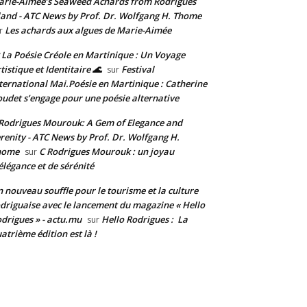
rie-Aimée’s Seaweed Achards from Rodrigues
land - ATC News by Prof. Dr. Wolfgang H. Thome
Les achards aux algues de Marie-Aimée
r
 La Poésie Créole en Martinique : Un Voyage
tistique et Identitaire 🌊
Festival
sur
ternational Mai.Poésie en Martinique : Catherine
udet s’engage pour une poésie alternative
Rodrigues Mourouk: A Gem of Elegance and
renity - ATC News by Prof. Dr. Wolfgang H.
home
C Rodrigues Mourouk : un joyau
sur
élégance et de sérénité
 nouveau souffle pour le tourisme et la culture
driguaise avec le lancement du magazine « Hello
drigues » - actu.mu
Hello Rodrigues : La
sur
atrième édition est là !