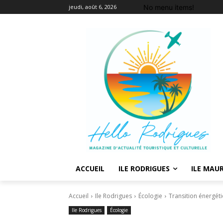
No menu items!
jeudi, août 6, 2026
ACCUEIL
ILE RODRIGUES
ILE MAUR
Accueil
Ile Rodrigues
Écologie
Transition énergéti
Ile Rodrigues
Écologie