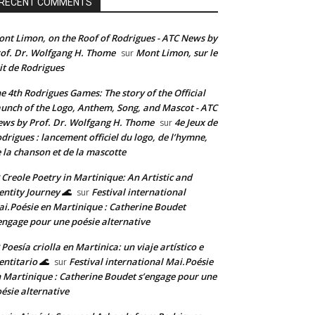
RECENT COMMENTS
nt Limon, on the Roof of Rodrigues - ATC News by
of. Dr. Wolfgang H. Thome
Mont Limon, sur le
sur
it de Rodrigues
e 4th Rodrigues Games: The story of the Official
unch of the Logo, Anthem, Song, and Mascot - ATC
ws by Prof. Dr. Wolfgang H. Thome
4e Jeux de
sur
drigues : lancement officiel du logo, de l’hymne,
 la chanson et de la mascotte
 Creole Poetry in Martinique: An Artistic and
entity Journey 🌊
Festival international
sur
i.Poésie en Martinique : Catherine Boudet
engage pour une poésie alternative
 Poesía criolla en Martinica: un viaje artístico e
entitario 🌊
Festival international Mai.Poésie
sur
 Martinique : Catherine Boudet s’engage pour une
ésie alternative