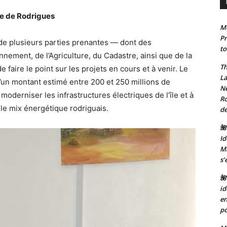
e de Rodrigues
Mo
Pr
 de plusieurs parties prenantes — dont des
to
nement, de l’Agriculture, du Cadastre, ainsi que de la
Th
 faire le point sur les projets en cours et à venir. Le
La
d’un montant estimé entre 200 et 250 millions de
Ne
 moderniser les infrastructures électriques de l’île et à
Ro
 le mix énergétique rodriguais.
de
🌺
Id
Ma
s’
🌺
id
en
po