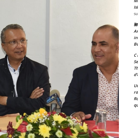
Ma
Is
su
🌺
Ar
in
Bo
C 
Se
T
d’
Un
ro
Ro
qu