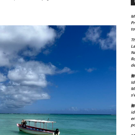
Mo
Pr
to
Th
La
Ne
Ro
de
🌺
Id
Ma
s’
🌺
id
en
po