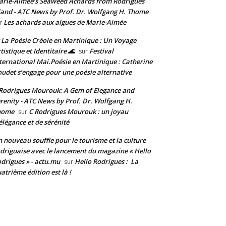
rie-Aimée’s Seaweed Achards from Rodrigues
land - ATC News by Prof. Dr. Wolfgang H. Thome
Les achards aux algues de Marie-Aimée
r
 La Poésie Créole en Martinique : Un Voyage
tistique et Identitaire 🌊
Festival
sur
ternational Mai.Poésie en Martinique : Catherine
udet s’engage pour une poésie alternative
Rodrigues Mourouk: A Gem of Elegance and
renity - ATC News by Prof. Dr. Wolfgang H.
home
C Rodrigues Mourouk : un joyau
sur
élégance et de sérénité
 nouveau souffle pour le tourisme et la culture
driguaise avec le lancement du magazine « Hello
drigues » - actu.mu
Hello Rodrigues : La
sur
atrième édition est là !