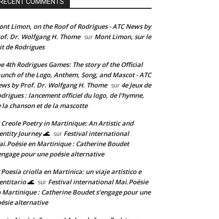
RECENT COMMENTS
nt Limon, on the Roof of Rodrigues - ATC News by
of. Dr. Wolfgang H. Thome
Mont Limon, sur le
sur
it de Rodrigues
e 4th Rodrigues Games: The story of the Official
unch of the Logo, Anthem, Song, and Mascot - ATC
ws by Prof. Dr. Wolfgang H. Thome
4e Jeux de
sur
drigues : lancement officiel du logo, de l’hymne,
 la chanson et de la mascotte
 Creole Poetry in Martinique: An Artistic and
entity Journey 🌊
Festival international
sur
i.Poésie en Martinique : Catherine Boudet
engage pour une poésie alternative
 Poesía criolla en Martinica: un viaje artístico e
entitario 🌊
Festival international Mai.Poésie
sur
 Martinique : Catherine Boudet s’engage pour une
ésie alternative