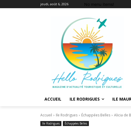
No menu items!
jeudi, août 6, 2026
ACCUEIL
ILE RODRIGUES
ILE MAUR
Accueil
Ile Rodrigues
Échappées Belles
Alicia de 
Ile Rodrigues
Échappées Belles