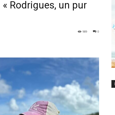
: « Rodrigues, un pur
989
0