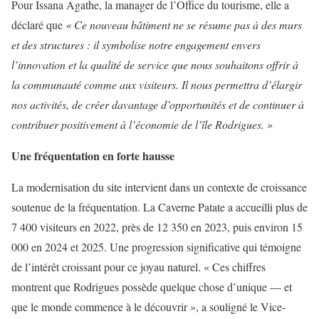
Pour Issana Agathe, la manager de l’Office du tourisme, elle a
déclaré que
«
Ce nouveau b
â
timent ne se r
é
sume pas
à
des murs
et des structures : il symbolise notre engagement envers
l
’
innovation et la qualit
é
de service que nous souhaitons offrir
à
la communaut
é
comme aux visiteurs. Il nous permettra d
’é
largir
nos activit
é
s, de cr
é
er davantage d
’
opportunit
é
s et de continuer
à
contribuer positivement
à
l
’é
conomie de l
’î
le Rodrigues.
»
Une fréquentation en forte hausse
La modernisation du site intervient dans un contexte de croissance
soutenue de la fréquentation. La Caverne Patate a accueilli plus de
7 400 visiteurs en 2022, près de 12 350 en 2023, puis environ 15
000 en 2024 et 2025. Une progression significative qui témoigne
de l’intérêt croissant pour ce joyau naturel. « Ces chiffres
montrent que Rodrigues possède quelque chose d’unique — et
que le monde commence à le découvrir », a souligné le Vice-