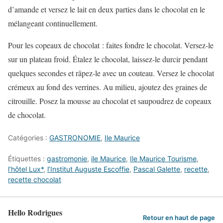
d’amande et versez le lait en deux parties dans le chocolat en le
mélangeant continuellement.
Pour les copeaux de chocolat : faites fondre le chocolat. Versez-le
sur un plateau froid. Étalez le chocolat, laissez-le durcir pendant
quelques secondes et râpez-le avec un couteau. Versez le chocolat
crémeux au fond des verrines. Au milieu, ajoutez des graines de
citrouille. Posez la mousse au chocolat et saupoudrez de copeaux
de chocolat.
Catégories :
GASTRONOMIE
,
Ile Maurice
Étiquettes :
gastromonie
,
ile Maurice
,
Ile Maurice Tourisme
,
l’hôtel Lux*
,
l’Institut Auguste Escoffie
,
Pascal Galette
,
recette
,
recette chocolat
Hello Rodrigues
Retour en haut de page