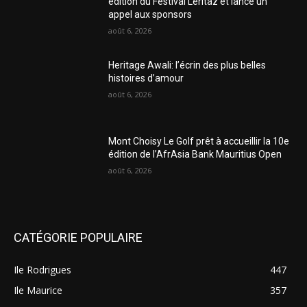
édition du Festival Leritaz et lance un
appel aux sponsors
août 6, 2026
Heritage Awali: l’écrin des plus belles
histoires d’amour
août 6, 2026
Mont Choisy Le Golf prêt à accueillir la 10e
édition de l’AfrAsia Bank Mauritius Open
août 6, 2026
CATÉGORIE POPULAIRE
Ile Rodrigues
447
Ile Maurice
357