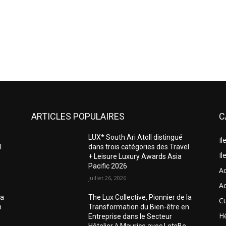
ARTICLES POPULAIRES
C
LUX* South Ari Atoll distingué
Il
l
dans trois catégories des Travel
Il
+ Leisure Luxury Awards Asia
Pacific 2026
A
juillet 26, 2026
A
la
The Lux Collective, Pionnier de la
Cu
n
Transformation du Bien-être en
H
Entreprise dans le Secteur