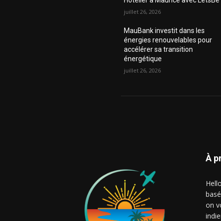
Hôtelier à Maurice avec LetsBe
juillet 26, 2026
MauBank investit dans les
énergies renouvelables pour
accélérer sa transition
énergétique
juillet 26, 2026
À p
Hell
basé
on v
indie