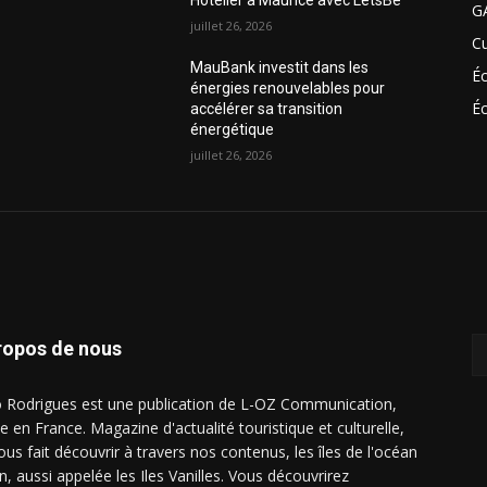
Hôtelier à Maurice avec LetsBe
G
juillet 26, 2026
Cu
MauBank investit dans les
É
énergies renouvelables pour
Éc
accélérer sa transition
énergétique
juillet 26, 2026
ropos de nous
o Rodrigues est une publication de L-OZ Communication,
e en France. Magazine d'actualité touristique et culturelle,
ous fait découvrir à travers nos contenus, les îles de l'océan
n, aussi appelée les Iles Vanilles. Vous découvrirez