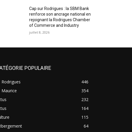
Cap sur Rodrigues : la SBM Bank
renforce son ancrage national en
rejoignant la Rodrigues Chamber
of Commerce and Industry
juillet 8, 2026
ATÉGORIE POPULAIRE
e Rodrigues
446
e Maurice
354
ctus
232
ctus
164
lture
115
ébergement
64