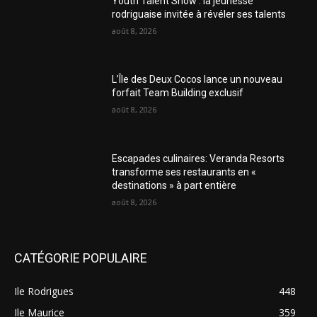
Youth Talent Show : la jeunesse
rodriguaise invitée à révéler ses talents
août 8, 2026
L’Île des Deux Cocos lance un nouveau
forfait Team Building exclusif
août 8, 2026
Escapades culinaires: Veranda Resorts
transforme ses restaurants en «
destinations » à part entière
août 8, 2026
CATÉGORIE POPULAIRE
Ile Rodrigues
448
Ile Maurice
359