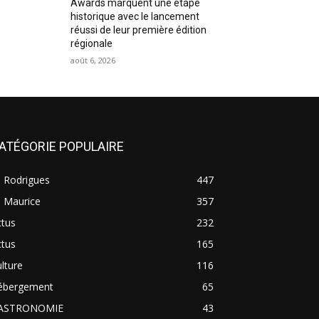
Awards marquent une étape
historique avec le lancement
réussi de leur première édition
régionale
août 6, 2026
ATÉGORIE POPULAIRE
e Rodrigues
447
e Maurice
357
ctus
232
ctus
165
lture
116
ébergement
65
ASTRONOMIE
43