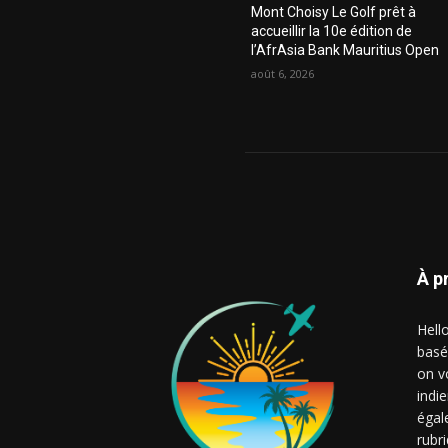
Mont Choisy Le Golf prêt à
accueillir la 10e édition de
l’AfrAsia Bank Mauritius Open
août 6, 2026
À p
Hell
basé
on v
indie
égal
rubr