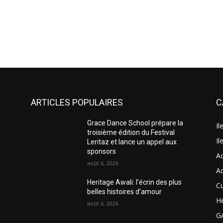
ARTICLES POPULAIRES
C
Grace Dance School prépare la
Il
troisième édition du Festival
Il
Leritaz et lance un appel aux
sponsors
A
août 6, 2026
A
Heritage Awali: l’écrin des plus
Cu
belles histoires d’amour
H
août 6, 2026
G