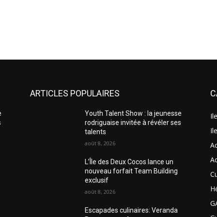
ARTICLES POPULAIRES
C
e
Youth Talent Show : la jeunesse
Il
s
rodriguaise invitée à révéler ses
Il
talents
août 8, 2026
A
A
L’Île des Deux Cocos lance un
nouveau forfait Team Building
Cu
exclusif
H
août 8, 2026
G
Escapades culinaires: Veranda