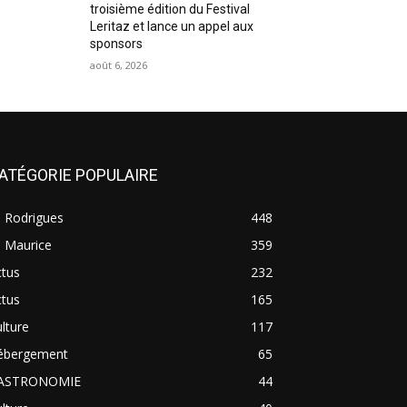
troisième édition du Festival
Leritaz et lance un appel aux
sponsors
août 6, 2026
ATÉGORIE POPULAIRE
e Rodrigues
448
e Maurice
359
ctus
232
ctus
165
lture
117
ébergement
65
ASTRONOMIE
44