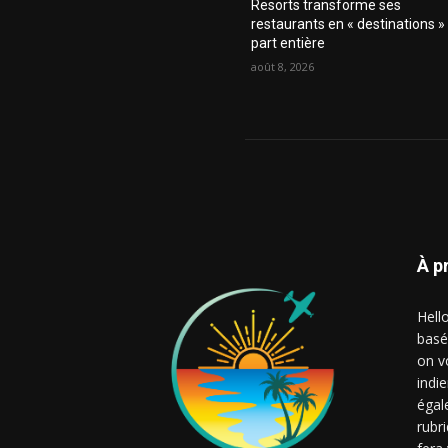
Resorts transforme ses
restaurants en « destinations »
part entière
août 8, 2026
À p
Hell
basé
on v
indie
égal
rubr