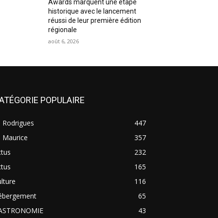
Awards marquent une étape
historique avec le lancement
réussi de leur première édition
régionale
août 6, 2026
ATÉGORIE POPULAIRE
e Rodrigues
447
e Maurice
357
ctus
232
ctus
165
lture
116
ébergement
65
ASTRONOMIE
43