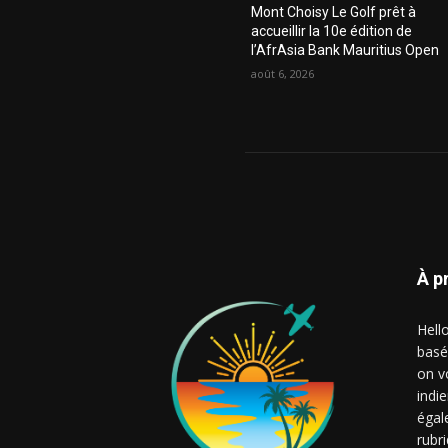
Mont Choisy Le Golf prêt à
accueillir la 10e édition de
l’AfrAsia Bank Mauritius Open
août 6, 2026
À p
Hell
basé
on v
indie
égal
rubr