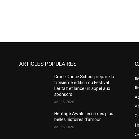
ARTICLES POPULAIRES
C
Grace Dance School prépare la
Il
troisième édition du Festival
Il
Leritaz et lance un appel aux
sponsors
A
août 6, 2026
A
Heritage Awali: l’écrin des plus
Cu
belles histoires d’amour
H
août 6, 2026
G