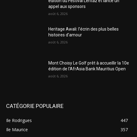
édition du Festival Leritaz et lance un
appel aux sponsors
août 6, 2026
Heritage Awali: l’écrin des plus belles
histoires d’amour
août 6, 2026
Mont Choisy Le Golf prêt à accueillir la 10e
édition de l’AfrAsia Bank Mauritius Open
août 6, 2026
CATÉGORIE POPULAIRE
Ile Rodrigues
447
Ile Maurice
357