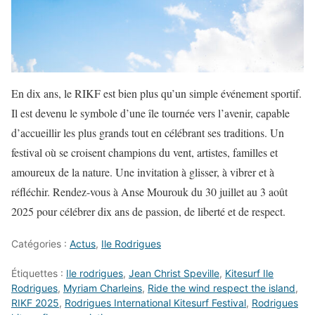
En dix ans, le RIKF est bien plus qu’un simple événement sportif.
Il est devenu le symbole d’une île tournée vers l’avenir, capable
d’accueillir les plus grands tout en célébrant ses traditions. Un
festival où se croisent champions du vent, artistes, familles et
amoureux de la nature. Une invitation à glisser, à vibrer et à
réfléchir. Rendez-vous à Anse Mourouk du 30 juillet au 3 août
2025 pour célébrer dix ans de passion, de liberté et de respect.
Catégories :
Actus
,
Ile Rodrigues
Étiquettes :
Ile rodrigues
,
Jean Christ Speville
,
Kitesurf Ile
Rodrigues
,
Myriam Charleins
,
Ride the wind respect the island
,
RIKF 2025
,
Rodrigues International Kitesurf Festival
,
Rodrigues