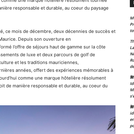
hui comme une marque hôtelière résolument tournée
 manière responsable et durable, au coeur du paysage
Mo
Pr
to
rté, ce mois de décembre, deux décennies de succès et
le Maurice. Depuis son ouverture en
Th
ormé l’offre de séjours haut de gamme sur la côte
La
Ne
lissements de luxe et deux parcours de golf de
Ro
lture et les traditions mauriciennes,
de
ernières années, offert des expériences mémorables à
🌺
ujourd’hui comme une marque hôtelière résolument
Id
nçoit de manière responsable et durable, au coeur du
Ma
s’
🌺
id
en
po