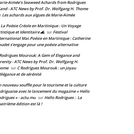
rie-Aimée’s Seaweed Achards from Rodrigues
land - ATC News by Prof. Dr. Wolfgang H. Thome
Les achards aux algues de Marie-Aimée
r
 La Poésie Créole en Martinique : Un Voyage
tistique et Identitaire 🌊
Festival
sur
ternational Mai.Poésie en Martinique : Catherine
udet s’engage pour une poésie alternative
Rodrigues Mourouk: A Gem of Elegance and
renity - ATC News by Prof. Dr. Wolfgang H.
home
C Rodrigues Mourouk : un joyau
sur
élégance et de sérénité
 nouveau souffle pour le tourisme et la culture
driguaise avec le lancement du magazine « Hello
drigues » - actu.mu
Hello Rodrigues : La
sur
atrième édition est là !