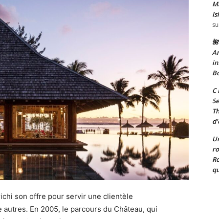
Ma
Is
su
🌺
Ar
in
Bo
C 
Se
T
d’
Un
ro
Ro
qu
ichi son offre pour servir une clientèle
 autres. En 2005, le parcours du Château, qui