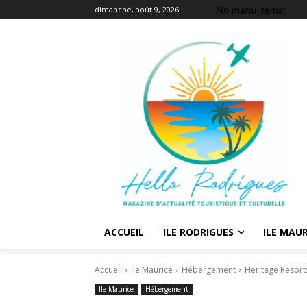
No menu items!
dimanche, août 9, 2026
ACCUEIL
ILE RODRIGUES
ILE MAUR
Accueil
Ile Maurice
Hébergement
Heritage Resorts
Ile Maurice
Hébergement