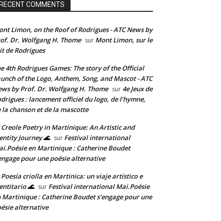
RECENT COMMENTS
nt Limon, on the Roof of Rodrigues - ATC News by
of. Dr. Wolfgang H. Thome
Mont Limon, sur le
sur
it de Rodrigues
e 4th Rodrigues Games: The story of the Official
unch of the Logo, Anthem, Song, and Mascot - ATC
ws by Prof. Dr. Wolfgang H. Thome
4e Jeux de
sur
drigues : lancement officiel du logo, de l’hymne,
 la chanson et de la mascotte
 Creole Poetry in Martinique: An Artistic and
entity Journey 🌊
Festival international
sur
i.Poésie en Martinique : Catherine Boudet
engage pour une poésie alternative
 Poesía criolla en Martinica: un viaje artístico e
entitario 🌊
Festival international Mai.Poésie
sur
 Martinique : Catherine Boudet s’engage pour une
ésie alternative