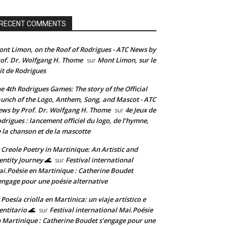
RECENT COMMENTS
nt Limon, on the Roof of Rodrigues - ATC News by
of. Dr. Wolfgang H. Thome
Mont Limon, sur le
sur
it de Rodrigues
e 4th Rodrigues Games: The story of the Official
unch of the Logo, Anthem, Song, and Mascot - ATC
ws by Prof. Dr. Wolfgang H. Thome
4e Jeux de
sur
drigues : lancement officiel du logo, de l’hymne,
 la chanson et de la mascotte
 Creole Poetry in Martinique: An Artistic and
entity Journey 🌊
Festival international
sur
i.Poésie en Martinique : Catherine Boudet
engage pour une poésie alternative
 Poesía criolla en Martinica: un viaje artístico e
entitario 🌊
Festival international Mai.Poésie
sur
 Martinique : Catherine Boudet s’engage pour une