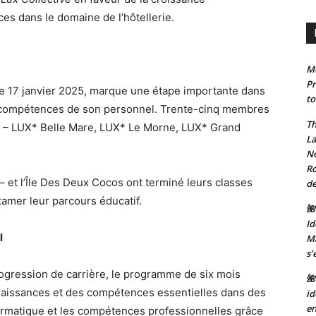
ces dans le domaine de l’hôtellerie.
Mo
Pr
le 17 janvier 2025, marque une étape importante dans
to
 compétences de son personnel. Trente-cinq membres
Th
rs – LUX* Belle Mare, LUX* Le Morne, LUX* Grand
La
Ne
Ro
 et l’Île Des Deux Cocos ont terminé leurs classes
de
tamer leur parcours éducatif.
🌺
Id
l
Ma
s’
ogression de carrière, le programme de six mois
🌺
nnaissances et des compétences essentielles dans des
id
en
nformatique et les compétences professionnelles grâce