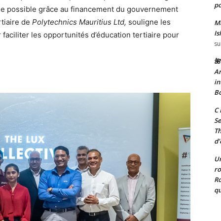
po
due possible grâce au financement du gouvernement
tiaire de
Polytechnics Mauritius Ltd,
souligne les
Ma
Is
faciliter les opportunités d’éducation tertiaire pour
su
🌺
Ar
in
Bo
C 
Se
T
d’
Un
ro
Ro
qu