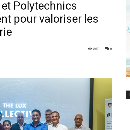
 et Polytechnics
nt pour valoriser les
rie
867
0