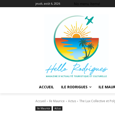
No menu items!
jeudi, août 6, 2026
ACCUEIL
ILE RODRIGUES
ILE MAUR
Accueil
Ile Maurice
Actus
The Lux Collective et Pol
Ile Maurice
Actus